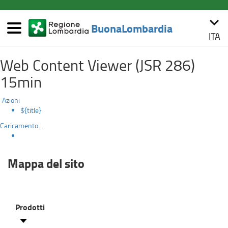
(link
keyboard_arrow_down
esterno,
BuonaLombardia
si
ITA
Menù
apre
Mappa
Salta
in
Web Content Viewer (JSR 286)
al
una
del
contenuto
nuova
15min
principale
finestra)
sito
Azioni
${title}
Caricamento...
Mappa del sito
Prodotti