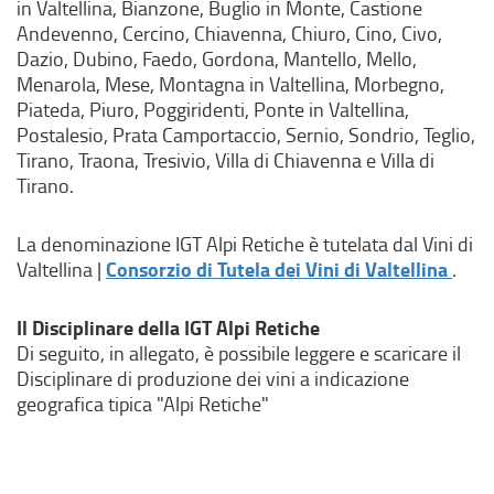
in Valtellina, Bianzone, Buglio in Monte, Castione
Andevenno, Cercino, Chiavenna, Chiuro, Cino, Civo,
Dazio, Dubino, Faedo, Gordona, Mantello, Mello,
Menarola, Mese, Montagna in Valtellina, Morbegno,
Piateda, Piuro, Poggiridenti, Ponte in Valtellina,
Postalesio, Prata Camportaccio, Sernio, Sondrio, Teglio,
Tirano, Traona, Tresivio, Villa di Chiavenna e Villa di
Tirano.
La denominazione IGT Alpi Retiche è tutelata dal Vini di
(
Consorzio di Tutela dei Vini di Valtellina
Valtellina |
.
l
i
Il Disciplinare della IGT Alpi Retiche
n
Di seguito, in allegato, è possibile leggere e scaricare il
k
Disciplinare di produzione dei vini a indicazione
e
geografica tipica "Alpi Retiche"
s
t
e