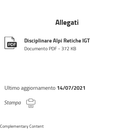
r
n
o
Allegati
,
s
i
Disciplinare Alpi Retiche IGT
a
p
Documento PDF
- 372 KB
r
e
i
n
u
14/07/2021
Ultimo aggiornamento
n
a
Stampa
n
u
o
v
Complementary Content
a