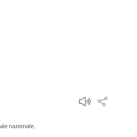
Condividi q
ale nazionale.