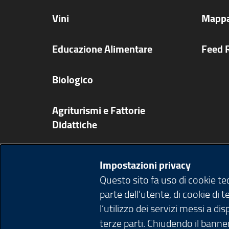
u
n
Vini
Mappa
a
n
Educazione Alimentare
Feed 
u
o
Biologico
v
a
Agriturismi e Fattorie
f
Didattiche
i
n
Ricette
e
Impostazioni privacy
s
Questo sito fa uso di cookie t
Pubblicazioni app e video
t
parte dell’utente, di cookie di 
r
l’utilizzo dei servizi messi a d
Agenda
a
terze parti. Chiudendo il banner