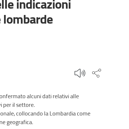
lle indicazioni
e lombarde
Condividi q
fermato alcuni dati relativi alle
per il settore.
azionale, collocando la Lombardia come
one geografica.