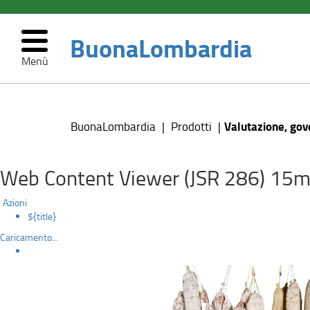
BuonaLombardia
Menù
Valutazione,
Salta
al
governo
contenuto
Valutazione, gov
BuonaLombardia
Prodotti
principale
e
controllo
Web Content Viewer (JSR 286) 15m
delle
Azioni
${title}
indicazioni
Caricamento...
geografiche
lombarde