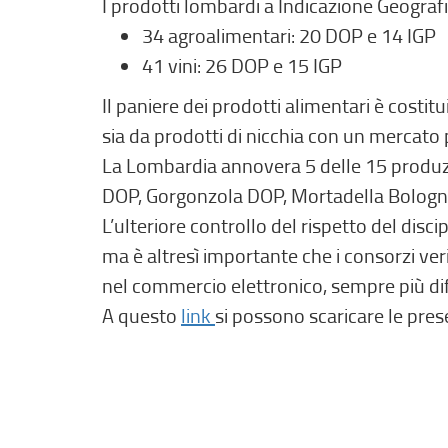
I prodotti lombardi a Indicazione Geografi
34 agroalimentari: 20 DOP e 14 IGP
41 vini: 26 DOP e 15 IGP
Il paniere dei prodotti alimentari è costi
sia da prodotti di nicchia con un mercato p
La Lombardia annovera 5 delle 15 produz
DOP, Gorgonzola DOP, Mortadella Bologna 
L’ulteriore controllo del rispetto del discip
ma è altresì importante che i consorzi veri
nel commercio elettronico, sempre più dif
(
A questo
link
si possono scaricare le prese
l
i
n
k