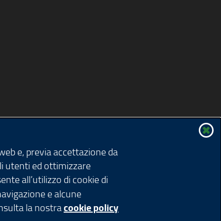
u
o
v
a
f
i
n
e
s
t
r
 web e, previa accettazione da
a
li utenti ed ottimizzare
nte all’utilizzo di cookie di
)
 navigazione e alcune
onsulta la nostra
cookie policy