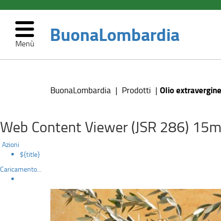
BuonaLombardia
Menù
Olio
Salta
al
extravergine
contenuto
Olio extravergin
BuonaLombardia
Prodotti
principale
d'oliva
Laghi
Web Content Viewer (JSR 286) 15m
Lombardi
Azioni
${title}
DOP
Caricamento...