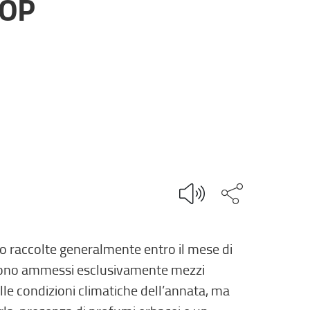
DOP
Condividi q
no raccolte generalmente entro il mese di
io sono ammessi esclusivamente mezzi
lle condizioni climatiche dell’annata, ma