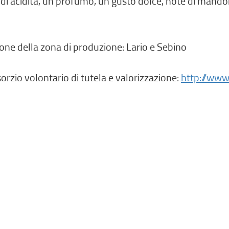
di acidità, un profumo, un gusto dolce, note di mando
one della zona di produzione: Lario e Sebino
orzio volontario di tutela e valorizzazione:
http://www