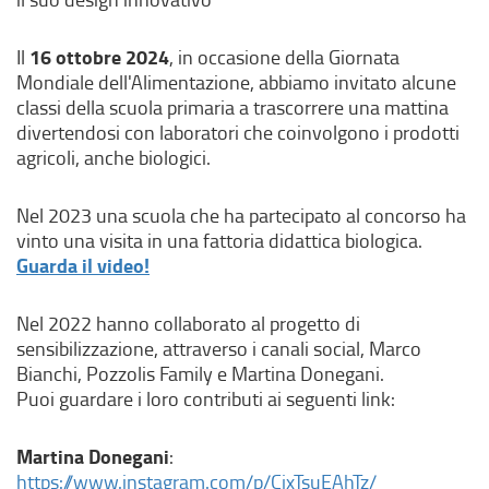
16 ottobre 2024
Il
, in occasione della Giornata
Mondiale dell'Alimentazione, abbiamo invitato alcune
classi della scuola primaria a trascorrere una mattina
divertendosi con laboratori che coinvolgono i prodotti
agricoli, anche biologici.
Nel 2023 una scuola che ha partecipato al concorso ha
vinto una visita in una fattoria didattica biologica.
Guarda il video!
(
l
i
Nel 2022 hanno collaborato al progetto di
n
sensibilizzazione, attraverso i canali social, Marco
k
Bianchi, Pozzolis Family e Martina Donegani.
e
Puoi guardare i loro contributi ai seguenti link:
s
t
Martina Donegani
:
e
(
https://www.instagram.com/p/CjxTsuEAhTz/