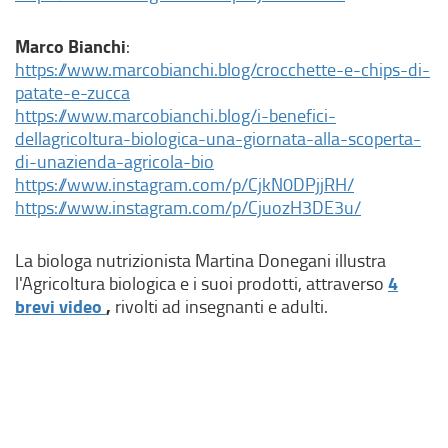
r
l
n
i
Marco Bianchi
:
o
n
https://www.marcobianchi.blog/crocchette-e-chips-di-
,
k
(
patate-e-zucca
s
e
l
https://www.marcobianchi.blog/i-benefici-
i
s
i
dellagricoltura-biologica-una-giornata-alla-scoperta-
a
t
n
(
di-unazienda-agricola-bio
p
e
k
l
(
https://www.instagram.com/p/CjkN0DPjjRH/
r
r
e
i
l
(
https://www.instagram.com/p/CjuozH3DE3u/
e
n
s
n
i
l
i
o
t
k
n
i
n
La biologa nutrizionista Martina Donegani illustra
,
e
e
k
n
u
4
l'Agricoltura biologica e i suoi prodotti, attraverso
s
r
s
e
k
n
brevi video
(
,
rivolti ad insegnanti e adulti.
i
n
t
s
e
a
l
a
o
e
t
s
n
i
p
,
r
e
t
u
n
r
s
n
r
e
o
k
e
i
o
n
r
v
e
i
a
,
o
n
a
s