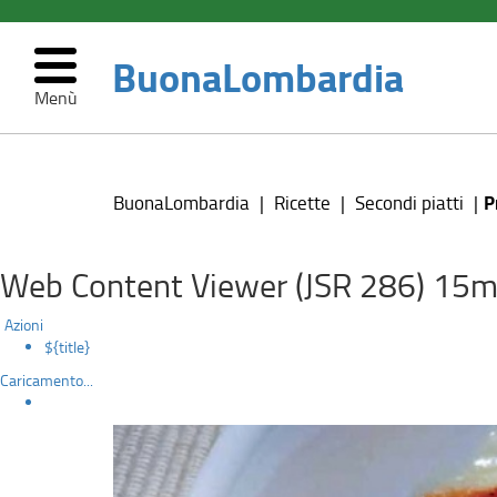
BuonaLombardia
Menù
Provolone
Salta
al
alla
contenuto
P
BuonaLombardia
Ricette
Secondi piatti
principale
pizzaiola
Web Content Viewer (JSR 286) 15m
Azioni
${title}
Caricamento...