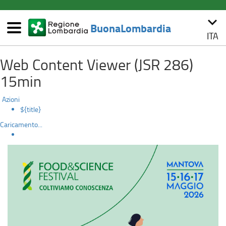
(link
keyboard_arrow_down
esterno,
BuonaLombardia
si
ITA
Menù
apre
Food
Salta
in
Web Content Viewer (JSR 286)
al
una
&
contenuto
nuova
15min
principale
finestra)
Science
Azioni
Festival
${title}
Caricamento...