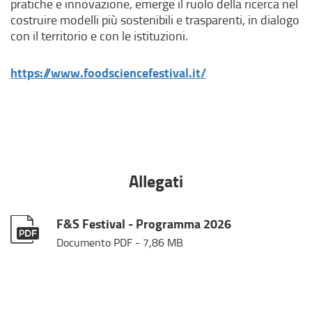
pratiche e innovazione, emerge il ruolo della ricerca nel
costruire modelli più sostenibili e trasparenti, in dialogo
con il territorio e con le istituzioni.
(
https://www.foodsciencefestival.it/
l
i
n
k
e
s
Allegati
t
e
r
F&S Festival - Programma 2026
n
Documento PDF
- 7,86 MB
o
,
s
i