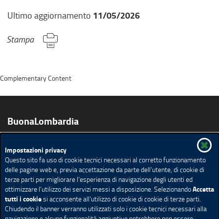
a
p
11/05/2026
Ultimo aggiornamento
r
e
Stampa
i
n
u
n
Complementary Content
a
n
u
BuonaLombardia
o
v
a
Impostazioni privacy
Prodotti
Vini
Educazione Alimentare
Biologico
f
Questo sito fa uso di cookie tecnici necessari al corretto funzionamento
Agriturismi e Fattorie Didattiche
Ricette
i
delle pagine web e, previa accettazione da parte dell’utente, di cookie di
Pubblicazioni app e video
Agenda
n
terze parti per migliorare l’esperienza di navigazione degli utenti ed
Accetta
ottimizzare l’utilizzo dei servizi messi a disposizione. Selezionando
e
Ricerca avanzata
Mappa del sito
Feed Rss
tutti i cookie
si acconsente all’utilizzo di cookie di cookie di terze parti.
s
Chiudendo il banner verranno utilizzati solo i cookie tecnici necessari alla
Redazione
Privacy
Note Legali
Accessibilità
t
navigazione e alcune funzionalità aggiuntive potrebbero non essere