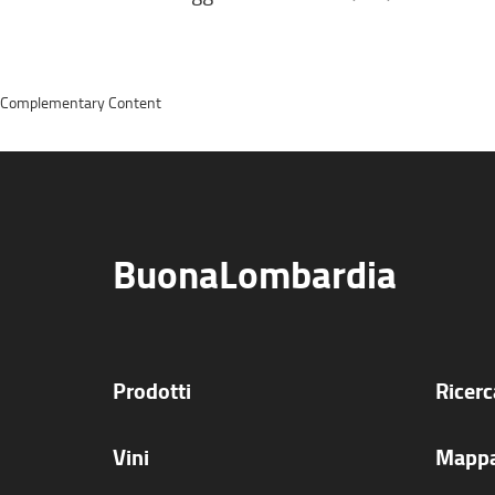
Complementary Content
BuonaLombardia
Prodotti
Ricer
Vini
Mappa