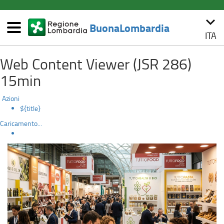
(link
keyboard_arrow_down
esterno,
BuonaLombardia
si
ITA
Menù
apre
TuttoFood
Salta
in
Web Content Viewer (JSR 286)
al
una
contenuto
nuova
15min
principale
finestra)
Azioni
${title}
Caricamento...