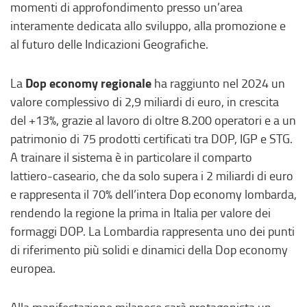
a
momenti di approfondimento presso un’area
p
interamente dedicata allo sviluppo, alla promozione e
r
al futuro delle Indicazioni Geografiche.
e
i
Dop economy regionale
La
ha raggiunto nel 2024 un
n
valore complessivo di 2,9 miliardi di euro, in crescita
u
del +13%, grazie al lavoro di oltre 8.200 operatori e a un
n
patrimonio di 75 prodotti certificati tra DOP, IGP e STG.
a
A trainare il sistema è in particolare il comparto
n
lattiero-caseario, che da solo supera i 2 miliardi di euro
u
e rappresenta il 70% dell’intera Dop economy lombarda,
o
rendendo la regione la prima in Italia per valore dei
v
formaggi DOP. La Lombardia rappresenta uno dei punti
a
di riferimento più solidi e dinamici della Dop economy
f
europea.
i
n