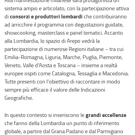
Alla manifestazione milanese sarà protagonista un
e
sistema ampio e articolato, con la partecipazione attiva
s
consorzi e produttori lombardi
di
che contribuiranno
t
ad arricchire il programma con degustazioni guidate,
r
showcooking, masterclass e panel tematici. Accanto
a
alla Lombardia, lo spazio di Arepo vedrà la
)
partecipazione di numerose Regioni italiane – tra cui
Emilia-Romagna, Liguria, Marche, Puglia, Piemonte,
Veneto, Valle d’Aosta e Toscana – insieme a realtà
europee ospiti come Catalogna, Tessaglia e Macedonia.
Tutte presenti con l’obiettivo di raccontare in modo
sempre più efficace il valore delle Indicazioni
Geografiche.
grandi eccellenze
In questo contesto si inseriscono le
che fanno della Lombardia un punto di riferimento
globale, a partire dal Grana Padano e dal Parmigiano