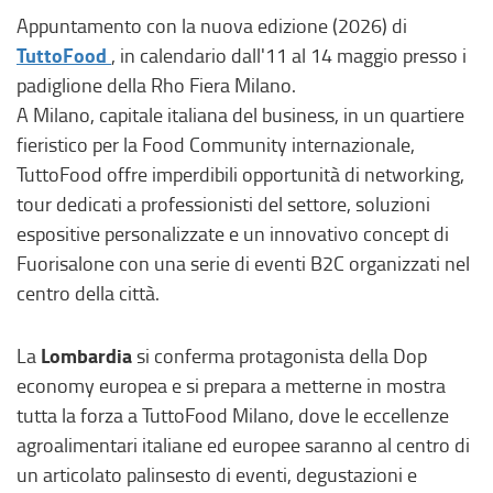
Appuntamento con la nuova edizione (2026) di
(
TuttoFood
, in calendario dall'11 al 14 maggio presso i
l
padiglione della Rho Fiera Milano.
i
A Milano, capitale italiana del business, in un quartiere
n
fieristico per la Food Community internazionale,
k
TuttoFood offre imperdibili opportunità di networking,
e
tour dedicati a professionisti del settore, soluzioni
s
espositive personalizzate e un innovativo concept di
t
Fuorisalone con una serie di eventi B2C organizzati nel
e
centro della città.
r
n
Lombardia
La
si conferma protagonista della Dop
o
economy europea e si prepara a metterne in mostra
,
tutta la forza a TuttoFood Milano, dove le eccellenze
s
agroalimentari italiane ed europee saranno al centro di
i
un articolato palinsesto di eventi, degustazioni e