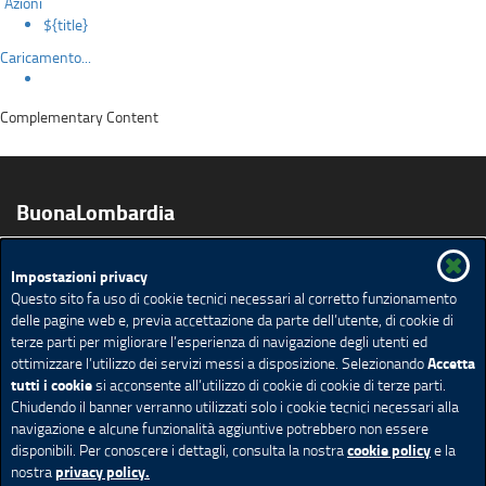
Azioni
${title}
Caricamento...
Complementary Content
BuonaLombardia
Impostazioni privacy
Prodotti
Vini
Educazione Alimentare
Biologico
Questo sito fa uso di cookie tecnici necessari al corretto funzionamento
Agriturismi e Fattorie Didattiche
Ricette
delle pagine web e, previa accettazione da parte dell’utente, di cookie di
Pubblicazioni app e video
Agenda
terze parti per migliorare l’esperienza di navigazione degli utenti ed
Accetta
ottimizzare l’utilizzo dei servizi messi a disposizione. Selezionando
Ricerca avanzata
Mappa del sito
Feed Rss
tutti i cookie
si acconsente all’utilizzo di cookie di cookie di terze parti.
Chiudendo il banner verranno utilizzati solo i cookie tecnici necessari alla
Redazione
Privacy
Note Legali
Accessibilità
navigazione e alcune funzionalità aggiuntive potrebbero non essere
Cookie policy
Impostazione Cookie
cookie policy
disponibili. Per conoscere i dettagli, consulta la nostra
e la
privacy policy.
nostra